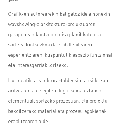
Grafik-en autorearekin bat gatoz ideia honekin:
wayshowing-a arkitektura-proiektuaren
garapenean kontzeptu gisa planifikatu eta
sartzea funtsezkoa da erabiltzailearen
esperientziaren ikuspuntutik espazio funtzional
eta interesgarriak lortzeko.
Horregatik, arkitektura-taldeekin lankidetzan
aritzearen alde egiten dugu, seinaleztapen-
elementuak sortzeko prozesuan, eta proiektu
bakoitzerako material eta prozesu egokienak
erabiltzearen alde.