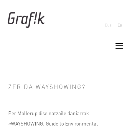
Eus
Es
ZER DA WAYSHOWING?
Per Mollerup diseinatzaile daniarrak
«WAYSHOWING. Guide to Environmental