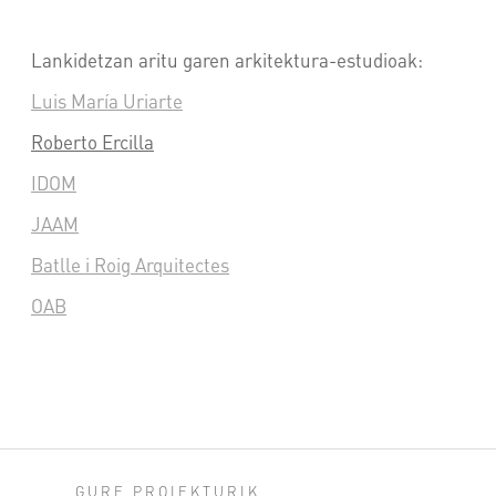
Lankidetzan aritu garen arkitektura-estudioak:
Luis María Uriarte
Roberto Ercilla
IDOM
JAAM
Batlle i Roig Arquitectes
OAB
GURE PROIEKTURIK