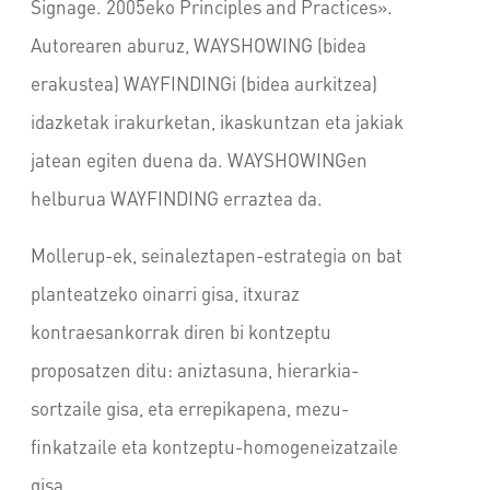
Signage. 2005eko Principles and Practices».
Autorearen aburuz, WAYSHOWING (bidea
erakustea) WAYFINDINGi (bidea aurkitzea)
idazketak irakurketan, ikaskuntzan eta jakiak
jatean egiten duena da. WAYSHOWINGen
helburua WAYFINDING erraztea da.
Mollerup-ek, seinaleztapen-estrategia on bat
planteatzeko oinarri gisa, itxuraz
kontraesankorrak diren bi kontzeptu
proposatzen ditu: aniztasuna, hierarkia-
sortzaile gisa, eta errepikapena, mezu-
finkatzaile eta kontzeptu-homogeneizatzaile
gisa.