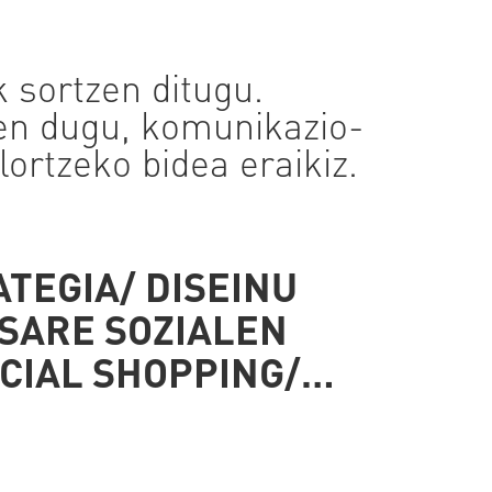
 sortzen ditugu.
en dugu, komunikazio-
lortzeko bidea eraikiz.
TEGIA/ DISEINU
 SARE SOZIALEN
CIAL SHOPPING/…