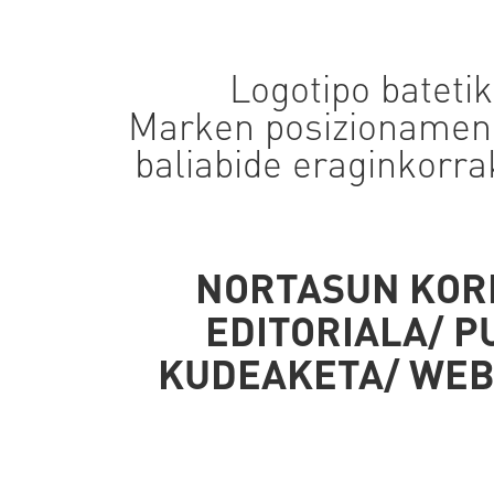
Logotipo bateti
Marken posizionamend
baliabide eraginkorra
NORTASUN KORP
EDITORIALA/ P
KUDEAKETA/ WEB