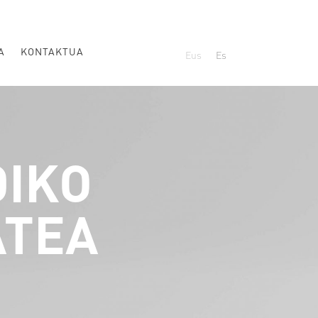
A
KONTAKTUA
Eus
Es
IKO
ATEA