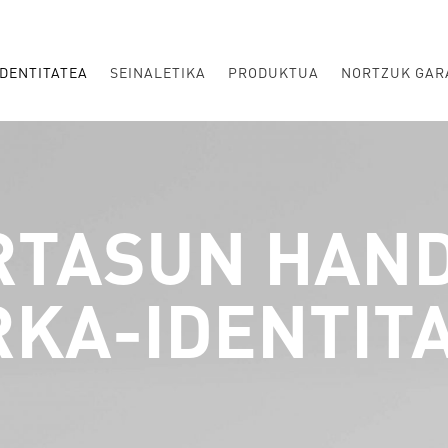
DENTITATEA
SEINALETIKA
PRODUKTUA
NORTZUK GAR
RTASUN HAND
KA-IDENTIT