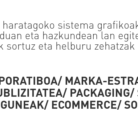
k haratagoko sistema grafikoak
uan eta hazkundean lan egit
k
sortuz eta helburu zehatzak 
ORATIBOA/ MARKA-ESTRA
UBLIZITATEA/ PACKAGING/
GUNEAK/ ECOMMERCE/ SO