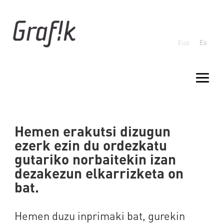
Eus
Es
Hemen erakutsi dizugun
ezerk ezin du ordezkatu
gutariko norbaitekin izan
dezakezun elkarrizketa on
bat.
Hemen duzu inprimaki bat, gurekin