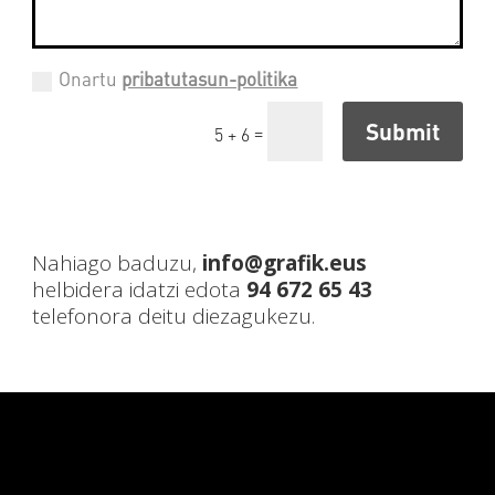
Onartu
pribatutasun-politika
Submit
=
5 + 6
Nahiago baduzu,
info@grafik.eus
helbidera idatzi edota
94 672 65 43
telefonora deitu
diezagukezu.