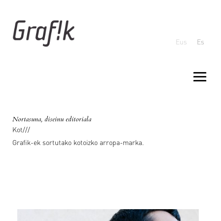
Eus
Es
Nortasuna, diseinu editoriala
Kot///
Grafik-ek sortutako kotoizko arropa-marka.