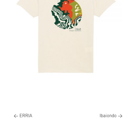
←
ERRIA
Ibaiondo
→