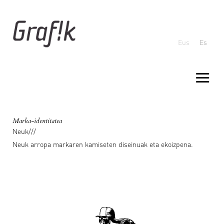
Eus
Es
Marka-identitatea
Neuk///
Neuk arropa markaren kamiseten diseinuak eta ekoizpena.