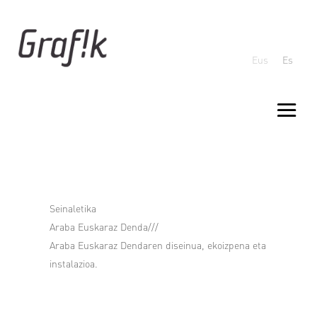
Eus
Es
Seinaletika
Araba Euskaraz Denda///
Araba Euskaraz Dendaren diseinua, ekoizpena eta
instalazioa.