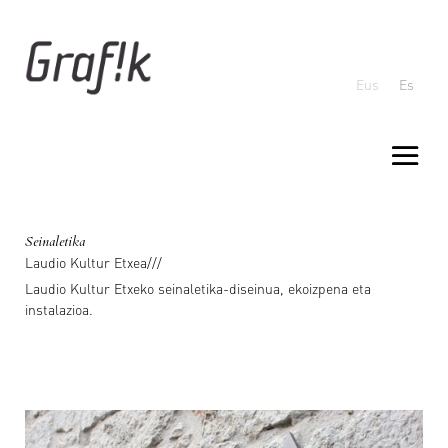
Eus
Es
Seinaletika
Laudio Kultur Etxea///
Laudio Kultur Etxeko seinaletika-diseinua, ekoizpena eta
instalazioa.