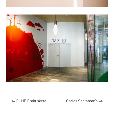
←
EHNE Erakusketa
Carlos Santamaría
→