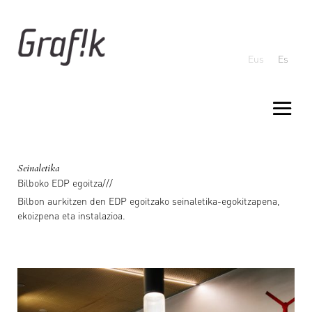
Eus
Es
Seinaletika
Bilboko EDP egoitza///
Bilbon aurkitzen den EDP egoitzako seinaletika-egokitzapena,
ekoizpena eta instalazioa.