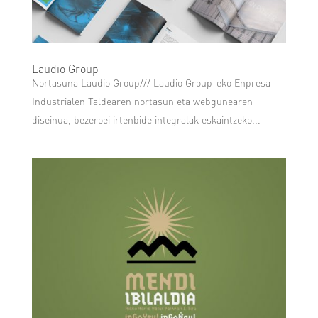
Laudio Group
Nortasuna Laudio Group/// Laudio Group-eko Enpresa
Industrialen Taldearen nortasun eta webgunearen
diseinua, bezeroei irtenbide integralak eskaintzeko...