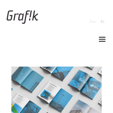
Eus
Es