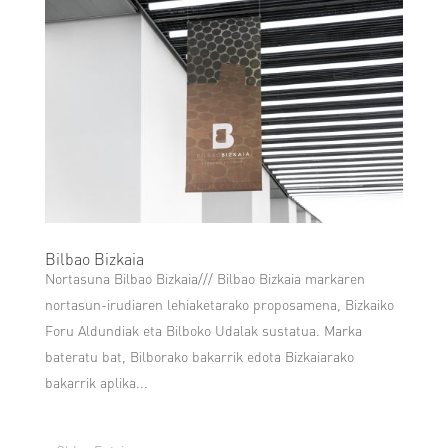
Bilbao Bizkaia
Nortasuna Bilbao Bizkaia/// Bilbao Bizkaia markaren
nortasun-irudiaren lehiaketarako proposamena, Bizkaiko
Foru Aldundiak eta Bilboko Udalak sustatua. Marka
bateratu bat, Bilborako bakarrik edota Bizkaiarako
bakarrik aplika...