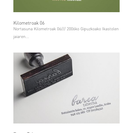
Kilometroak 06
Nortasuna Kilometroak 06/// 2006ko Gipuzkoako Ikastolen
jaiaren...