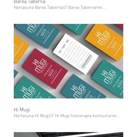
Barea Taberna
Nortasuna Barea Taberna/// Barea Tabernaren...
Hi Mugi
Nortasuna Hi Mugi/// Hi Mugi fisioterapia kontsultaren...