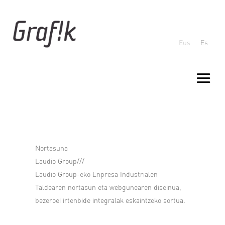
Eus
Es
Nortasuna
Laudio Group///
Laudio Group-eko Enpresa Industrialen
Taldearen nortasun eta webgunearen diseinua,
bezeroei irtenbide integralak eskaintzeko sortua.