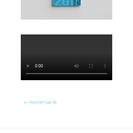
←
Kilometroak 06