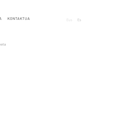
A
KONTAKTUA
Eus
Es
keta