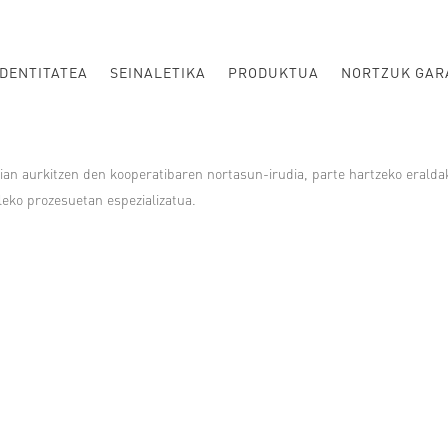
DENTITATEA
SEINALETIKA
PRODUKTUA
NORTZUK GAR
ian aurkitzen den kooperatibaren nortasun-irudia, parte hartzeko eralda
leko prozesuetan espezializatua.