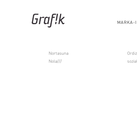
MARKA-I
Nortasuna
Ordiz
Nola///
sozia