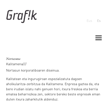
Eus
Es
Nortasuna
Kalitamena///
Nortasun korporatiboaren diseinua.
Kalitatean eta ingurugiroan espezializatuta dagoen
aholkularitza-zerbitzua da Kalitamena. Enpresa gaztea da, eta
bere irudian islatu nahi genuen hori; itxura freskoa eta berria
ematea beharrezkoa zen, sektore bereko beste enpresek eman
duten itxura zaharkitutik aldenduz.