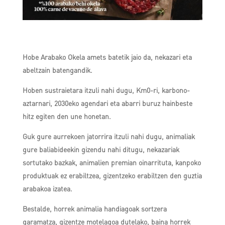
Hobe Arabako Okela amets batetik jaio da, nekazari eta
abeltzain batengandik.
Hoben sustraietara itzuli nahi dugu, Km0-ri, karbono-
aztarnari, 2030eko agendari eta abarri buruz hainbeste
hitz egiten den une honetan.
Guk gure aurrekoen jatorrira itzuli nahi dugu, animaliak
gure baliabideekin gizendu nahi ditugu, nekazariak
sortutako bazkak, animalien premian oinarrituta, kanpoko
produktuak ez erabiltzea, gizentzeko erabiltzen den guztia
arabakoa izatea.
Bestalde, horrek animalia handiagoak sortzera
garamatza, gizentze motelagoa dutelako, baina horrek