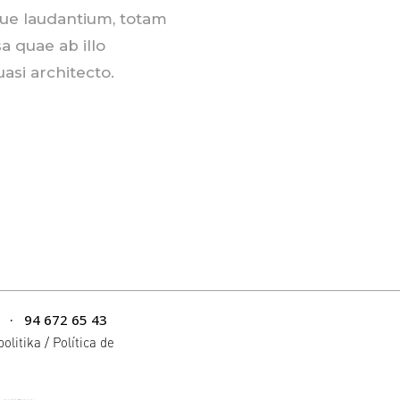
ue laudantium, totam
a quae ab illo
uasi architecto.
·
94 672 65 43
politika /
Política de